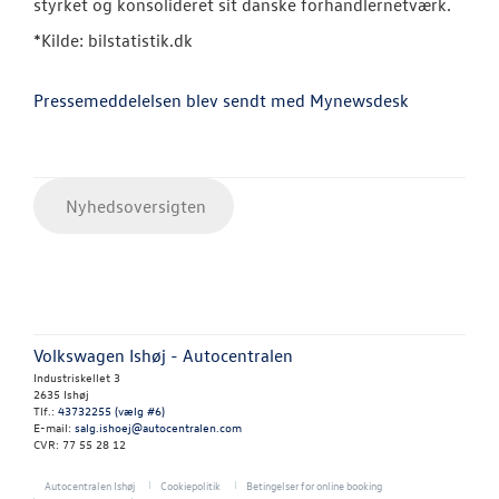
styrket og konsolideret sit danske forhandlernetværk.
*Kilde: bilstatistik.dk
Pressemeddelelsen blev sendt med Mynewsdesk
Nyhedsoversigten
Volkswagen Ishøj - Autocentralen
Industriskellet 3
2635 Ishøj
Tlf.:
43732255 (vælg #6)
E-mail:
salg.ishoej@autocentralen.com
CVR: 77 55 28 12
Autocentralen Ishøj
Cookiepolitik
Betingelser for online booking