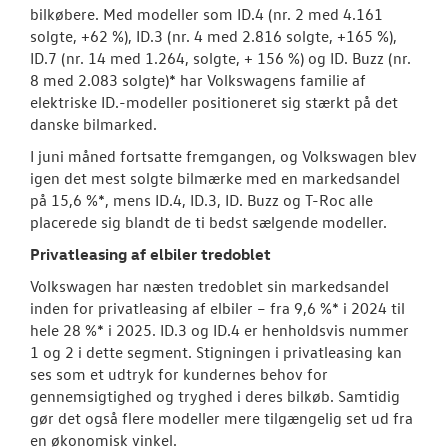
bilkøbere. Med modeller som ID.4 (nr. 2 med 4.161
solgte, +62 %), ID.3 (nr. 4 med 2.816 solgte, +165 %),
ID.7 (nr. 14 med 1.264, solgte, + 156 %) og ID. Buzz (nr.
8 med 2.083 solgte)* har Volkswagens familie af
elektriske ID.-modeller positioneret sig stærkt på det
danske bilmarked.
I juni måned fortsatte fremgangen, og Volkswagen blev
igen det mest solgte bilmærke med en markedsandel
på 15,6 %*, mens ID.4, ID.3, ID. Buzz og T-Roc alle
placerede sig blandt de ti bedst sælgende modeller.
Privatleasing af elbiler tredoblet
Volkswagen har næsten tredoblet sin markedsandel
inden for privatleasing af elbiler – fra 9,6 %* i 2024 til
hele 28 %* i 2025. ID.3 og ID.4 er henholdsvis nummer
1 og 2 i dette segment. Stigningen i privatleasing kan
ses som et udtryk for kundernes behov for
gennemsigtighed og tryghed i deres bilkøb. Samtidig
gør det også flere modeller mere tilgængelig set ud fra
en økonomisk vinkel.