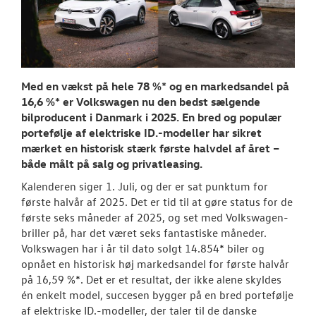
NYHEDER
Tilmeld dig V
Danmarks nyh
Aktuelt
Med en vækst på hele 78 %* og en markedsandel på
16,6 %* er Volkswagen nu den bedst sælgende
bilproducent i Danmark i 2025. En bred og populær
OM OS
portefølje af elektriske ID.-modeller har sikret
mærket en historisk stærk første halvdel af året –
RESERVEDELE
både målt på salg og privatleasing.
Kalenderen siger 1. Juli, og der er sat punktum for
første halvår af 2025. Det er tid til at gøre status for de
første seks måneder af 2025, og set med Volkswagen-
briller på, har det været seks fantastiske måneder.
Volkswagen har i år til dato solgt 14.854* biler og
opnået en historisk høj markedsandel for første halvår
på 16,59 %*. Det er et resultat, der ikke alene skyldes
én enkelt model, succesen bygger på en bred portefølje
af elektriske ID.-modeller, der taler til de danske