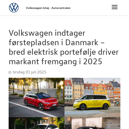
Volkswagen
Toggle
Volkswagen Ishøj - Autocentralen
naviga
FORSIDE
Volkswagen indtager
NYE PERSONBI
førstepladsen i Danmark –
bred elektrisk portefølje driver
NYE VAREBILER
markant fremgang i 2025
BRUGTE BILER
tirsdag 01 juli 2025
VÆRKSTED
SKADECENTER
TILBEHØR