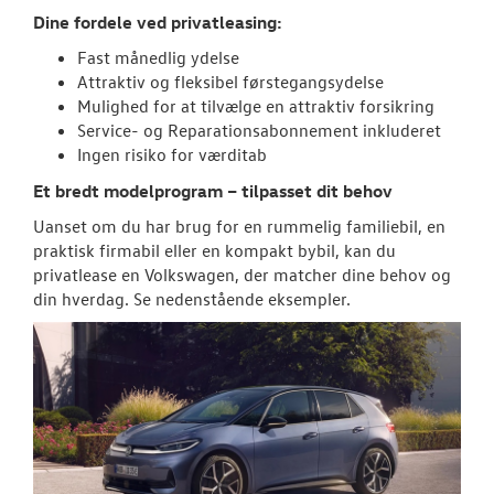
Dine fordele ved privatleasing:
ID.4
Fast månedlig ydelse
Attraktiv og fleksibel førstegangsydelse
ID.5
Mulighed for at tilvælge en attraktiv forsikring
Service- og Reparationsabonnement inkluderet
Aktuelle kam
Ingen risiko for værditab
Et bredt modelprogram – tilpasset dit behov
Pendlerleasin
Uanset om du har brug for en rummelig familiebil, en
ID. Cross
praktisk firmabil eller en kompakt bybil, kan du
privatlease en Volkswagen, der matcher dine behov og
T-Roc
din hverdag. Se nedenstående eksempler.
ID. Buzz
ID.7 og ID.7 T
Den nye Tigua
Garanti