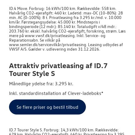
ID.4 Move. Forbrug: 16 kWh/100 km. Rækkevidde: 558 km.
Halvårlig CO2-ejerafgift: 460 kr. Ladetid: max-DC (10-80%): 28
min. AC (0-100%): 8 t. Privatleasing fra 3.295 kr./md. v. 10.000
km/år. Førstegangsydelse: 45.000 kr. Mindstepris i
bindingsperiode (12 mdr.): 85.140 kr. Totaludgift v/48 mdr.:
203.760 kr. ekskl. halvårlig CO2-ejerafgift, forsikring, strøm. Læs
mere på www.vwsf.dk/privatleasing. Inkl. Service- og
Reparationsabn. Se vilkår på
www.semler.dk/servicevilkår/privatleasing. Leasing udbydes af
VWSF A/S. Gælder v. udlevering inden 31.12.2026.
Attraktiv privatleasing af ID.7
Tourer Style S
Månedlige ydelse fra: 3.295 kr.
Inkl. standardinstallation af Clever-ladeboks*
Se flere priser og bestil tilbud
ID.7 Tourer Style S. Forbrug: 14,3 kWh/100 km. Rækkevidde:
679 km. Halvårlig CO2-ejerafgift: 460 kr. Privatleasing fra 3.295