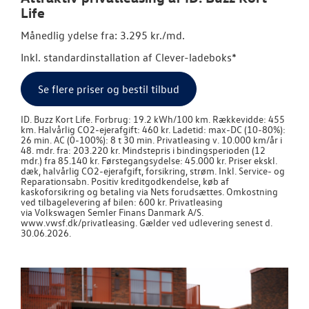
Life
Månedlig ydelse fra: 3.295 kr./md.
Inkl. standardinstallation af Clever-ladeboks*
Se flere priser og bestil tilbud
ID. Buzz Kort Life. Forbrug: 19.2 kWh/100 km. Rækkevidde: 455
km. Halvårlig CO2-ejerafgift: 460 kr. Ladetid: max-DC (10-80%):
26 min. AC (0-100%): 8 t 30 min. Privatleasing v. 10.000 km/år i
48. mdr. fra: 203.220 kr. Mindstepris i bindingsperioden (12
mdr.) fra 85.140 kr. Førstegangsydelse: 45.000 kr. Priser ekskl.
dæk, halvårlig CO2-ejerafgift, forsikring, strøm. Inkl. Service- og
Reparationsabn. Positiv kreditgodkendelse, køb af
kaskoforsikring og betaling via Nets forudsættes. Omkostning
ved tilbagelevering af bilen: 600 kr. Privatleasing
via
Volkswagen
Semler Finans Danmark A/S.
www.vwsf.dk/privatleasing. Gælder ved udlevering senest d.
30.06.2026.