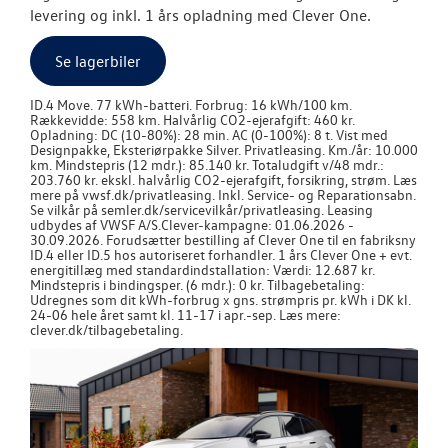
levering og inkl. 1 års opladning med Clever One.
Se lagerbiler
ID.4 Move. 77 kWh-batteri. Forbrug: 16 kWh/100 km.
Rækkevidde: 558 km. Halvårlig CO2-ejerafgift: 460 kr.
Opladning: DC (10-80%): 28 min. AC (0-100%): 8 t. Vist med
Designpakke, Eksteriørpakke Silver. Privatleasing. Km./år: 10.000
km. Mindstepris (12 mdr.): 85.140 kr. Totaludgift v/48 mdr.:
203.760 kr. ekskl. halvårlig CO2-ejerafgift, forsikring, strøm. Læs
mere på vwsf.dk/privatleasing. Inkl. Service- og Reparationsabn.
Se vilkår på semler.dk/servicevilkår/privatleasing. Leasing
udbydes af VWSF A/S.
Clever-kampagne: 01.06.2026 -
30.09.2026. Forudsætter bestilling af Clever One til en fabriksny
ID.4 eller ID.5 hos autoriseret forhandler. 1 års Clever One + evt.
energitillæg med standardindstallation: Værdi: 12.687 kr.
Mindstepris i bindingsper. (6 mdr.): 0 kr. Tilbagebetaling:
Udregnes som dit kWh-forbrug x gns. strømpris pr. kWh i DK kl.
24-06 hele året samt kl. 11-17 i apr.-sep. Læs mere:
clever.dk/tilbagebetaling.