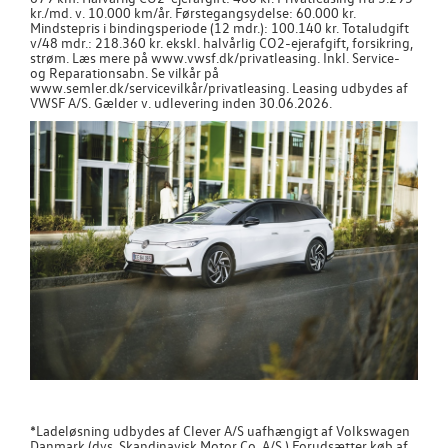
kr./md. v. 10.000 km/år. Førstegangsydelse: 60.000 kr.
Mindstepris i bindingsperiode (12 mdr.): 100.140 kr. Totaludgift
v/48 mdr.: 218.360 kr. ekskl. halvårlig CO2-ejerafgift, forsikring,
strøm. Læs mere på www.vwsf.dk/privatleasing. Inkl. Service-
og Reparationsabn. Se vilkår på
www.semler.dk/servicevilkår/privatleasing. Leasing udbydes af
VWSF A/S. Gælder v. udlevering inden 30.06.2026.
*Ladeløsning udbydes af Clever A/S uafhængigt af Volkswagen
Danmark (dvs. Skandinavisk Motor Co. A/S.) Forudsætter køb af