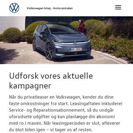
Volkswagen
Toggle
Volkswagen Ishøj - Autocentralen
naviga
FORSIDE
NYE PERSONBI
Bestil prøvetu
Book en salgs
Udforsk vores aktuelle
Finansiering
kampagner
Elektrisk Volks
Når du privatleaser en Volkswagen, kender du dine
faste omkostninger fra start. Leasingaftalen inkluderer
Modeller
Service- og Reparationsabonnement, så du undgår
uforudsete udgifter og kan planlægge din økonomi
ID. Polo
med ro i maven. Når leasingperioden er slut, afleverer
du blot bilen igen – vi tager os af resten.
ID.3 Neo