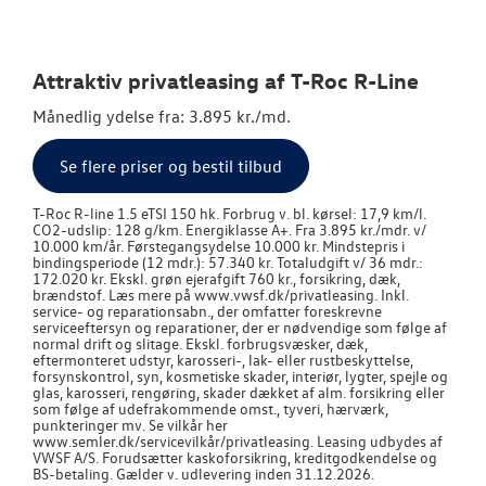
Attraktiv privatleasing af T-Roc R-Line
Månedlig ydelse fra: 3.895 kr./md.
Se flere priser og bestil tilbud
T-Roc R-line 1.5 eTSI 150 hk. Forbrug v. bl. kørsel: 17,9 km/l.
CO2-udslip: 128 g/km. Energiklasse A+. Fra 3.895 kr./mdr. v/
10.000 km/år. Førstegangsydelse 10.000 kr. Mindstepris i
bindingsperiode (12 mdr.): 57.340 kr. Totaludgift v/ 36 mdr.:
172.020 kr. Ekskl. grøn ejerafgift 760 kr., forsikring, dæk,
brændstof. Læs mere på www.vwsf.dk/privatleasing. Inkl.
service- og reparationsabn., der omfatter foreskrevne
serviceeftersyn og reparationer, der er nødvendige som følge af
normal drift og slitage. Ekskl. forbrugsvæsker, dæk,
eftermonteret udstyr, karosseri-, lak- eller rustbeskyttelse,
forsynskontrol, syn, kosmetiske skader, interiør, lygter, spejle og
glas, karosseri, rengøring, skader dækket af alm. forsikring eller
som følge af udefrakommende omst., tyveri, hærværk,
punkteringer mv. Se vilkår her
www.semler.dk/servicevilkår/privatleasing. Leasing udbydes af
VWSF A/S. Forudsætter kaskoforsikring, kreditgodkendelse og
BS-betaling. Gælder v. udlevering inden 31.12.2026.