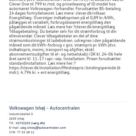
Clever One til 799 kr./md. og privatleasing af ID.model hos
autoriseret Volkswagen-forhandler. Forudsætter BS-betaling.
14 dages fortrydelsesret. Læs mere: clever.dk/vilkaar.
Energitillæg: Overstiger indkøbsprisen på el 0,89 kr./kWh,
pålægges et variabelt, forbrugsbaseret energitillæg den
pågældende måned. Læs mere her:?clever.dk/energitillæg
Tilbagebetaling: Du betaler selv for dit strømforbrug til din
elleverandør. Clever tilbagebetaler en del af dine
strømomkostninger til ladeboksen. udregnes i den pågældende
måned som dit kWh-forbrug x gns. strømpris pr. kWh (dvs.
indkøbspris, moms, transport og afgifter, ekskl.
abonnementsudgifter til el- og netselskab) i DK kl. 24-06 hele
året samt kl. 11-17 i apr.-sep. Installation: Prisen forudsætter
standardinstallation. Læs mere her:?
https://clever.dk/installation/Mindstepris i bindingsperiode (6
mdr.): 4.794 kr. + evt energitillæg.
Volkswagen Ishøj - Autocentralen
Industriskellet 3
2635 Ishøj
Tlf.:
43732255 (vælg #6)
E-mail:
salg.ishoej@autocentralen.com
CVR: 77 55 28 12