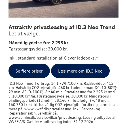
NYE VAREBILER
Attraktiv privatleasing af ID.3 Neo Trend
BRUGTE BILER
Let at vælge.
VÆRKSTED
Månedlig ydelse fra: 2.295 kr.
Førstegangsydelse: 30.000 kr.
SKADECENTER
Inkl. standardinstallation af Clever ladeboks.*
Se flere priser
Læs mere om ID.3 Neo
TILBEHØR
ID.3 Neo Trend. Forbrug: 14,1 kWh/100 km. Rækkevidde: 415
NYHEDER
km. Halvårlig CO2-ejerafgift: 460 kr. Ladetid: max-DC (10-80%):
29 min. AC (0-100%): 8 t 40 min. Privatleasing fra 2.295 kr./md.
v. 10.000 km/år. Førstegangsydelse: 30.000 kr. Mindstepris i
bindingsperiode (12 mdr.): 58.140 kr. Totaludgift v/48 mdr.:
OM OS
140.760 kr. ekskl. halvårlig CO2-ejerafgift, forsikring, strøm. Læs
mere på: www.vwsf.dk/privatleasing. Inkl. Service- og
Reparationsabn. Se vilkår på:
RESERVEDELE
www.semler.dk/servicevilkår/privatleasing. Leasing udbydes af
VWSF A/S. Gælder v. udlevering inden 31.12.2026.