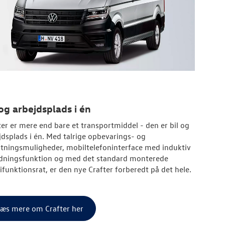
 og arbejdsplads i én
ter er mere end bare et transportmiddel - den er bil og
jdsplads i én. Med talrige opbevarings- og
lutningsmuligheder, mobiltelefoninterface med induktiv
dningsfunktion og med det standard monterede
ifunktionsrat, er den nye Crafter forberedt på det hele.
æs mere om Crafter her