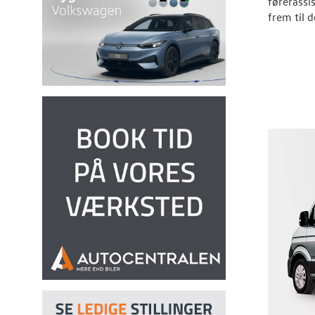
førerassi
frem til 