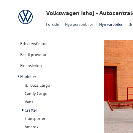
Volkswagen
Volkswagen Ishøj - Autocentra
Forside
Nye personbiler
Nye varebiler
Br
ErhvervsCenter
Bestil prøvetur
Finansiering
Modeller
ID. Buzz Cargo
Caddy Cargo
Vans
Crafter
Transporter
Amarok