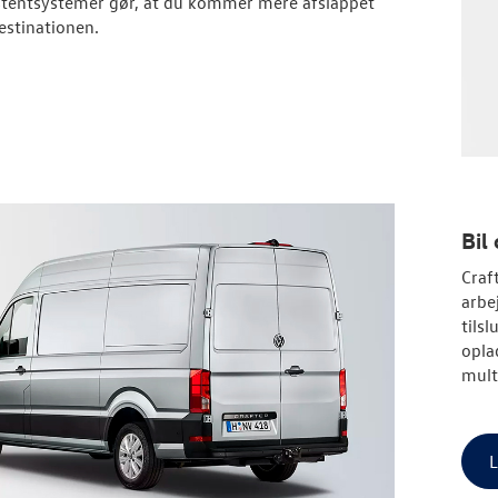
stentsystemer gør, at du kommer mere afslappet
destinationen.
Bil
Craf
arbe
tils
opla
mult
L