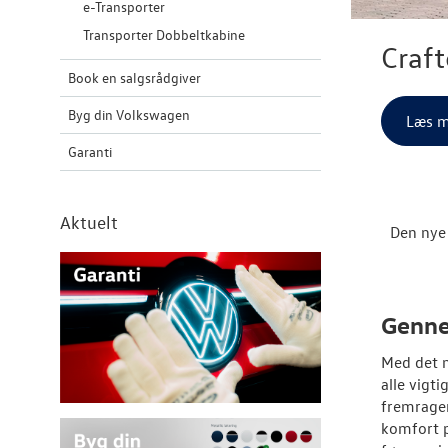
e-Transporter
Transporter Dobbeltkabine
Craft
Book en salgsrådgiver
Byg din Volkswagen
Læs m
Garanti
Aktuelt
Den nye 
Genne
Med det n
alle vigt
fremrage
komfort p