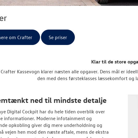
er
ere om Crafter
Se priser
Klar til de store opg
Crafter Kassevogn klarer næsten alle opgaver. Dens mål er ideelle
den med dens førsteklasses læssekomfort og last
mtænkt ned til mindste detalje
ye Digital Cockpit har du hele tiden overblik over
ige informationer. Moderne infotainment og
nde opkobling giver dig mere underholdning og
å vejen hen mod den næste aftale, mens de ekstra