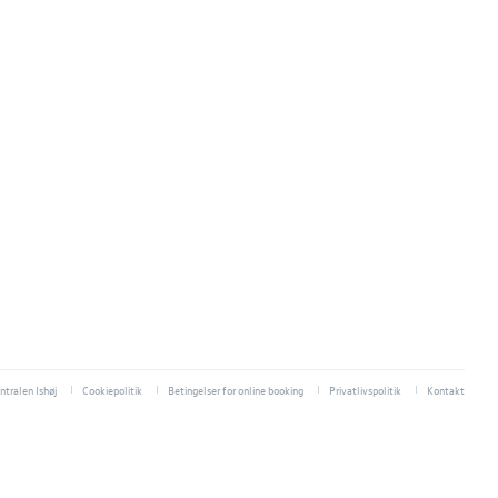
tralen Ishøj
Cookiepolitik
Betingelser for online booking
Privatlivspolitik
Kontakt