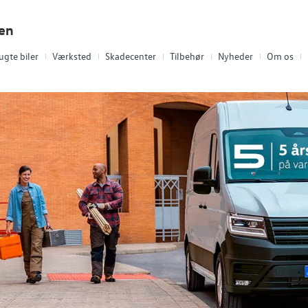
len
ugte biler
Værksted
Skadecenter
Tilbehør
Nyheder
Om os