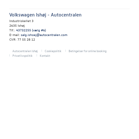
Aktuelt tilbeh
Volkswagen S
Volkswagen Ishøj - Autocentralen
Industriskellet 3
2635 Ishøj
NYHEDER
Tlf.:
43732255 (vælg #6)
E-mail:
salg.ishoej@autocentralen.com
CVR: 77 55 28 12
OM OS
Autocentralen Ishøj
Cookiepolitik
Betingelser for online booking
Privatlivspolitik
Kontakt
RESERVEDELE