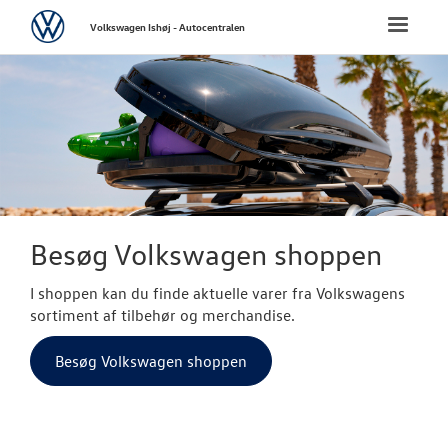
Volkswagen
Toggle
Volkswagen Ishøj - Autocentralen
naviga
FORSIDE
NYE PERSONBI
NYE VAREBILER
BRUGTE BILER
Besøg Volkswagen shoppen
I shoppen kan du finde aktuelle varer fra Volkswagens
VÆRKSTED
sortiment af tilbehør og merchandise.
SKADECENTER
Besøg Volkswagen shoppen
TILBEHØR