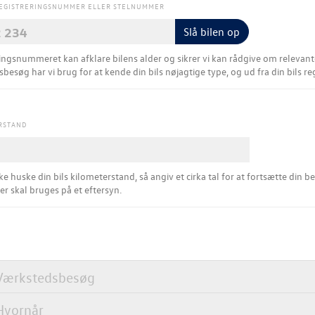
REGISTRERINGSNUMMER ELLER STELNUMMER
Slå bilen op
gsnummeret kan afklare bilens alder og sikrer vi kan rådgive om relevante værkstedsydelser.​ F
besøg har vi brug for at kende din bils nøjagtige type, og ud fra din bils r
RSTAND
ke huske din bils kilometerstand, så angiv et cirka tal for at fortsætte din be
der skal bruges på et eftersyn.
Værkstedsbesøg
Hvornår