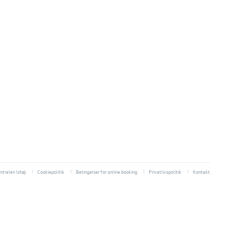
tralen Ishøj
Cookiepolitik
Betingelser for online booking
Privatlivspolitik
Kontakt