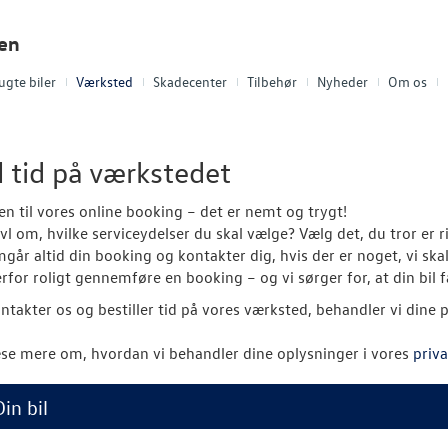
len
ugte biler
Værksted
Skadecenter
Tilbehør
Nyheder
Om os
l tid på værkstedet
 til vores online booking – det er nemt og trygt!
vivl om, hvilke serviceydelser du skal vælge? Vælg det, du tror er
går altid din booking og kontakter dig, hvis der er noget, vi sk
rfor roligt gennemføre en booking – og vi sørger for, at din bil f
ntakter os og bestiller tid på vores værksted, behandler vi dine 
se mere om, hvordan vi behandler dine oplysninger i vores
priva
Din bil