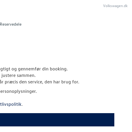
Volkswagen.dk
Reservedele
 rigtigt og gennemfør din booking.
al justere sammen.
år præcis den service, den har brug for.
personoplysninger.
tlivspolitik
.