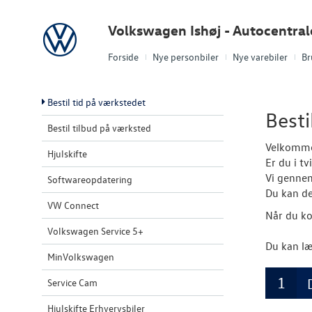
Volkswagen
Volkswagen Ishøj - Autocentra
Forside
Nye personbiler
Nye varebiler
Br
Bestil tid på værkstedet
Besti
Bestil tilbud på værksted
Velkommen
Hjulskifte
Er du i t
Vi gennem
Softwareopdatering
Du kan de
VW Connect
Når du ko
Volkswagen Service 5+
Du kan læ
MinVolkswagen
Service Cam
Hjulskifte Erhvervsbiler