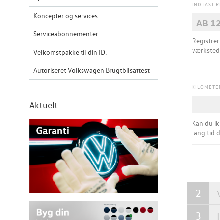
INDTAST 
Koncepter og services
Serviceabonnementer
Registrerin
værksteds
Velkomstpakke til din ID.
Autoriseret Volkswagen Brugtbilsattest
KILOMETE
Aktuelt
Kan du ik
lang tid 