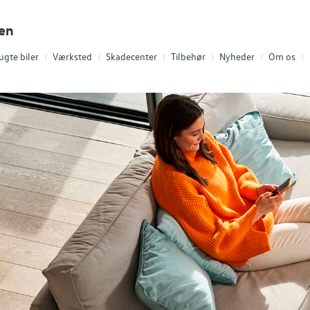
len
ugte biler
Værksted
Skadecenter
Tilbehør
Nyheder
Om os