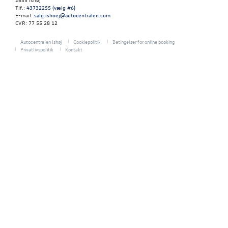
NYHEDER
Tlf.:
43732255 (vælg #6)
E-mail:
salg.ishoej@autocentralen.com
CVR: 77 55 28 12
OM OS
Autocentralen Ishøj
Cookiepolitik
Betingelser for online booking
Privatlivspolitik
Kontakt
Personale
Kontakt
Ledige stilling
Forbrugerkla
Betingelser
RESERVEDELE