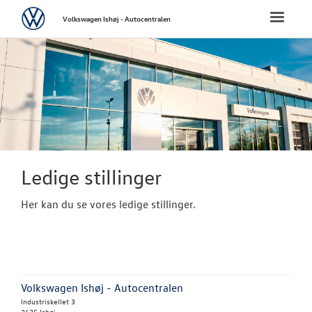
Volkswagen
Toggle
Volkswagen Ishøj - Autocentralen
naviga
FORSIDE
NYE PERSONBI
NYE VAREBILER
BRUGTE BILER
Ledige stillinger
Her kan du se vores ledige stillinger.
VÆRKSTED
SKADECENTER
TILBEHØR
Volkswagen Ishøj - Autocentralen
Industriskellet 3
2635 Ishøj