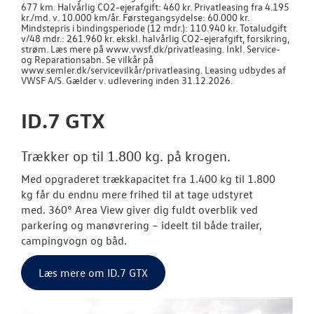
677 km. Halvårlig CO2-ejerafgift: 460 kr. Privatleasing fra 4.195
kr./md. v. 10.000 km/år. Førstegangsydelse: 60.000 kr.
Mindstepris i bindingsperiode (12 mdr.): 110.940 kr. Totaludgift
v/48 mdr.: 261.960 kr. ekskl. halvårlig CO2-ejerafgift, forsikring,
strøm. Læs mere på www.vwsf.dk/privatleasing. Inkl. Service-
og Reparationsabn. Se vilkår på
www.semler.dk/servicevilkår/privatleasing. Leasing udbydes af
VWSF A/S. Gælder v. udlevering inden 31.12.2026.
ID.7 GTX
Trækker op til 1.800 kg. på krogen.
Med opgraderet trækkapacitet fra
1.400 kg til 1.800
kg
får du endnu mere frihed til at tage udstyret
med.
360° Area View
giver dig fuldt overblik ved
parkering og manøvrering – ideelt til både trailer,
campingvogn og båd.
Læs mere om ID.7 GTX