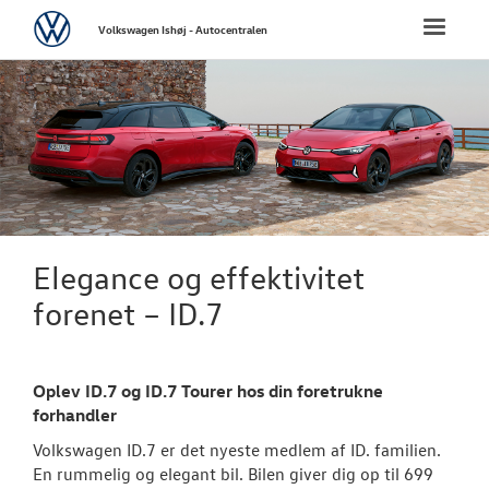
Volkswagen
Toggle
Volkswagen Ishøj - Autocentralen
naviga
FORSIDE
NYE PERSONBI
Bestil prøvetu
Book en salgs
Elegance og effektivitet
Finansiering
forenet – ID.7
Elektrisk Volks
Oplev ID.7 og ID.7 Tourer hos din foretrukne
Modeller
forhandler
ID. Polo
Volkswagen ID.7 er det nyeste medlem af ID. familien.
En rummelig og elegant bil. Bilen giver dig op til 699
ID.3 Neo