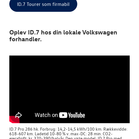
ID.7 Tourer som firmabil
Oplev ID.7 hos din lokale Volkswagen
forhandler.
ID.7 Pro 286 hk. Forbrug: 14,2-14,5 kWh/100 km. Rækkevidde:
618-607 km. Ladetid 10-80 % v. max-DC: 28 min. CO2-
ejerafgift: kr. 370-390/halvår. Den viste model: ID.7 Pro med