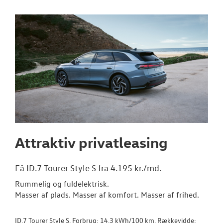
NYE VAREBILER
BRUGTE BILER
VÆRKSTED
SKADECENTER
TILBEHØR
Attraktiv privatleasing
NYHEDER
Få ID.7 Tourer Style S fra 4.195 kr./md.
OM OS
Rummelig og fuldelektrisk.
Masser af plads. Masser af komfort. Masser af frihed.
RESERVEDELE
ID.7 Tourer Style S. Forbrug: 14,3 kWh/100 km. Rækkevidde: