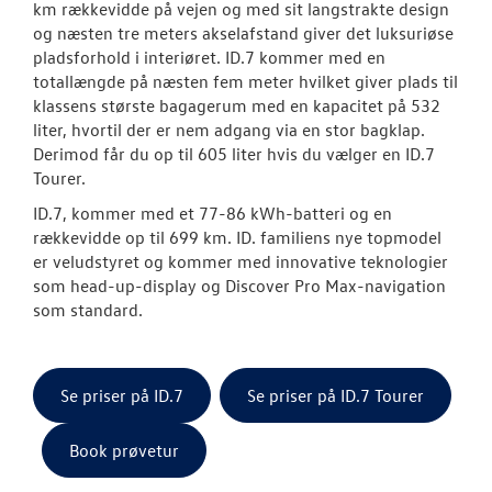
km rækkevidde på vejen og med sit langstrakte design
og næsten tre meters akselafstand giver det luksuriøse
ID.4
pladsforhold i interiøret. ID.7 kommer med en
totallængde på næsten fem meter hvilket giver plads til
ID.5
klassens største bagagerum med en kapacitet på 532
liter, hvortil der er nem adgang via en stor bagklap.
Aktuelle kam
Derimod får du op til 605 liter hvis du vælger en ID.7
Tourer.
Pendlerleasin
ID.7, kommer med et 77-86 kWh-batteri og en
rækkevidde op til 699 km. ID. familiens nye topmodel
ID. Cross
er veludstyret og kommer med innovative teknologier
som head-up-display og Discover Pro Max-navigation
T-Roc
som standard.
ID. Buzz
ID.7 og ID.7 T
Se priser på ID.7
Se priser på ID.7 Tourer
Den nye Tigua
Book prøvetur
Garanti