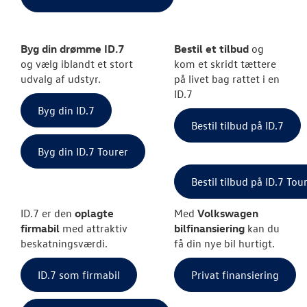
Byg din drømme ID.7
Bestil et tilbud
og
og vælg iblandt et stort
kom et skridt tættere
udvalg af udstyr.
på livet bag rattet i en
ID.7
Byg din ID.7
Bestil tilbud på ID.7
Byg din ID.7 Tourer
Bestil tilbud på ID.7 Tou
ID.7 er den
oplagte
Med
Volkswagen
firmabil
med attraktiv
bilfinansiering
kan du
beskatningsværdi.
få din nye bil hurtigt.
ID.7 som firmabil
Privat finansiering