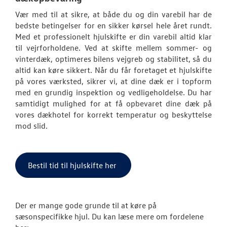
Softwareopda
Vær med til at sikre, at både du og din varebil har de
bedste betingelser for en sikker kørsel hele året rundt.
VW Connect
Med et professionelt hjulskifte er din varebil altid klar
til vejrforholdene. Ved at skifte mellem sommer- og
Volkswagen Se
vinterdæk, optimeres bilens vejgreb og stabilitet, så du
altid kan køre sikkert. Når du får foretaget et hjulskifte
MinVolkswage
på vores værksted, sikrer vi, at dine dæk er i topform
med en grundig inspektion og vedligeholdelse. Du har
Service Cam
samtidigt mulighed for at få opbevaret dine dæk på
vores dækhotel for korrekt temperatur og beskyttelse
Hjulskifte Erh
mod slid.
Koncepter og 
Bestil tid til hjulskifte her
Serviceabonn
Velkomstpakke 
Der er mange gode grunde til at køre på
Autoriseret V
sæsonspecifikke hjul. Du kan læse mere om fordelene
Brugtbilsattes