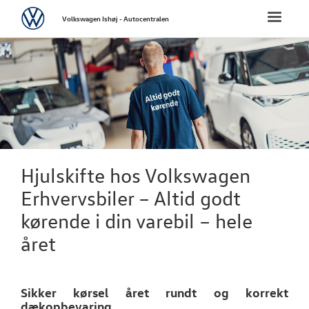
Volkswagen
Toggle
Volkswagen Ishøj - Autocentralen
naviga
FORSIDE
NYE PERSONBI
NYE VAREBILER
BRUGTE BILER
Hjulskifte hos Volkswagen
Erhvervsbiler – Altid godt
VÆRKSTED
kørende i din varebil – hele
Bestil tid på 
året
Bestil tilbud 
Sikker kørsel året rundt og korrekt
Hjulskifte
dækopbevaring