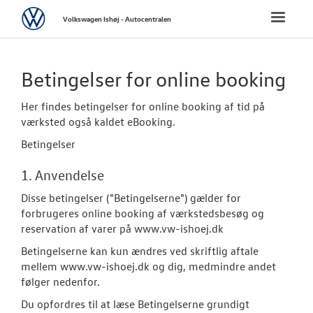
Volkswagen
Toggle
Volkswagen Ishøj - Autocentralen
naviga
FORSIDE
Betingelser for online booking
NYE PERSONBI
Her findes betingelser for online booking af tid på
værksted også kaldet eBooking.
NYE VAREBILER
Betingelser
BRUGTE BILER
1. Anvendelse
Disse betingelser ("Betingelserne") gælder for
VÆRKSTED
forbrugeres online booking af værkstedsbesøg og
reservation af varer på www.vw-ishoej.dk
SKADECENTER
Betingelserne kan kun ændres ved skriftlig aftale
mellem www.vw-ishoej.dk og dig, medmindre andet
TILBEHØR
følger nedenfor.
Du opfordres til at læse Betingelserne grundigt