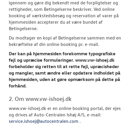
NYHEDER
igennem og gøre dig bekendt med de forpligtelser og
rettigheder, som Betingelserne beskriver. Ved online
booking af værkstedsbesøg og reservation af varer på
OM OS
hjemmesiden accepterer du at være bundet af
Betingelserne.
Personale
Du modtager en kopi af Betingelserne sammen med en
Kontakt
bekræftelse af din online booking pr. e-mail.
Der kan på hjemmesiden forekomme typografiske
Ledige stilling
fejl og upræcise formuleringer. www.vw-ishoej.dk
forbeholder sig retten til at rette fejl, upræcisheder
Forbrugerkla
og mangler, samt ændre eller opdatere indholdet på
hjemmesiden, uden at gøre opmærksom på dette på
Betingelser
forhånd.
RESERVEDELE
2. Om www.vw-ishoej.dk
www.vw-ishoej.dk er en online booking portal, der ejes
og drives af Auto-Centralen Ishøj A/S, e-mail:
service.ishoej@autocentralen.com
.